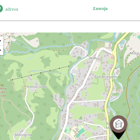
Zawoja
adresa
+
−