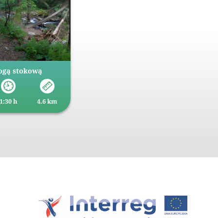
ogą stokową
1:30 h
4.6 km