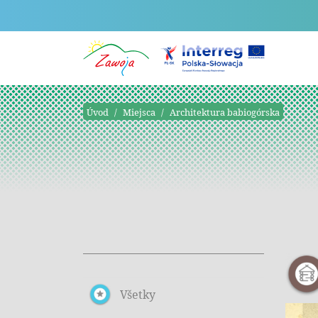
Úvod
Miejsca
Architektura babiogórska
Všetky