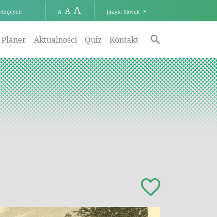
A
A
idzących
Jazyk: Slovak
A
Planer
Aktualności
Quiz
Kontakt