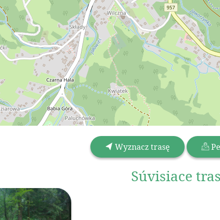
Wyznacz trasę
Pe
Súvisiace tra