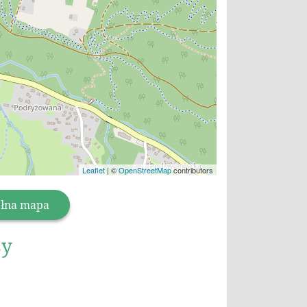
Leaflet
|
©
OpenStreetMap
contributors
łna mapa
sy