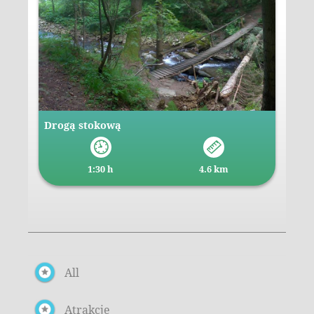
Drogą stokową
1:30 h
4.6 km
All
Atrakcje