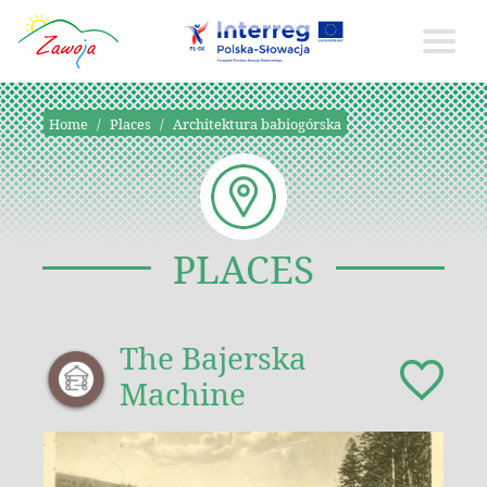
Home
Places
Architektura babiogórska
PLACES
The Bajerska
Machine