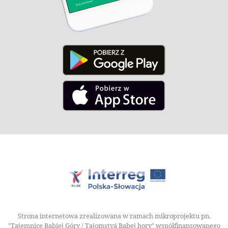
Strona internetowa zrealizowana w ramach mikroprojektu pn.
"Tajemnice Babiej Góry / Tajomstvá Babej hory" współfinansowanego