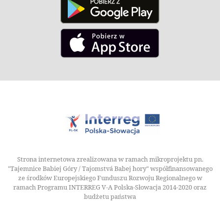
Strona internetowa zrealizowana w ramach mikroprojektu pn.
"Tajemnice Babiej Góry / Tajomstvá Babej hory" współfinansowanego
ze środków Europejskiego Funduszu Rozwoju Regionalnego w
ramach Programu INTERREG V-A Polska-Słowacja 2014-2020 oraz
budżetu państwa