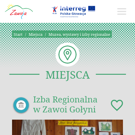
Start
Miejsca
Muzea, wystawy i izby regionalne
MIEJSCA
Izba Regionalna
w Zawoi Gołyni