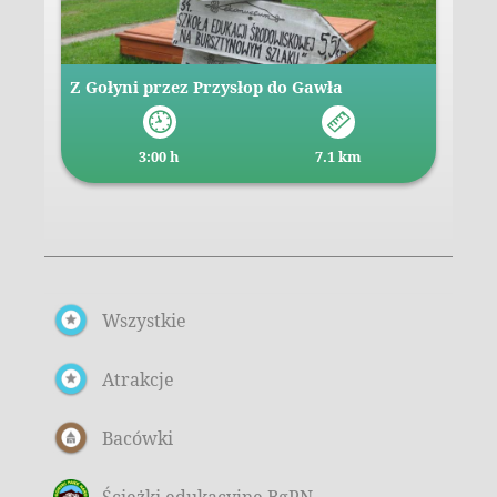
Z Gołyni przez Przysłop do Gawła
3:00 h
7.1 km
Wszystkie
Atrakcje
Bacówki
Ścieżki edukacyjne BgPN