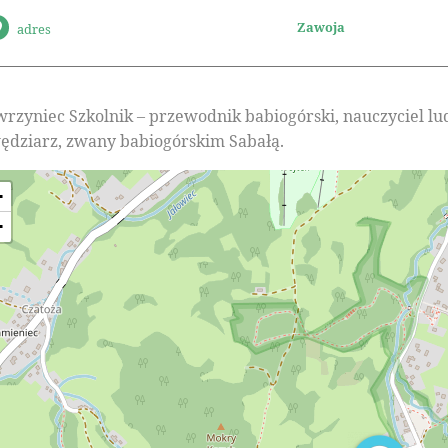
Zawoja
adres
rzyniec Szkolnik – przewodnik babiogórski, nauczyciel lud
ędziarz, zwany babiogórskim Sabałą.
+
−