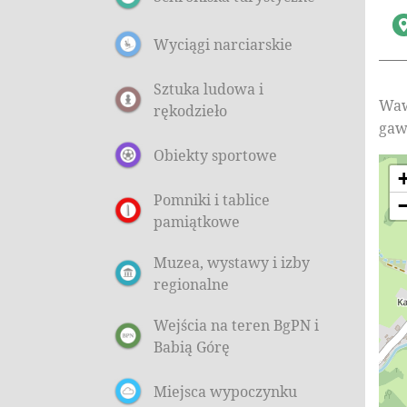
Wyciągi narciarskie
Sztuka ludowa i
Waw
rękodzieło
gaw
Obiekty sportowe
Pomniki i tablice
pamiątkowe
Muzea, wystawy i izby
regionalne
Wejścia na teren BgPN i
Babią Górę
Miejsca wypoczynku