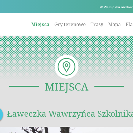
Wersja dla niedow
Miejsca
Gry terenowe
Trasy
Mapa
Pl
MIEJSCA
Ławeczka Wawrzyńca Szkolnik