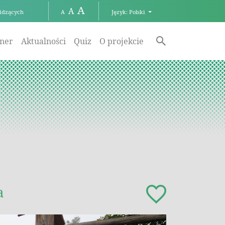
A
A
idzących
Język: Polski
A
aner
Aktualności
Quiz
O projekcie
a