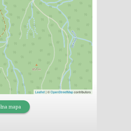
Leaflet
|
©
OpenStreetMap
contributors
łna mapa