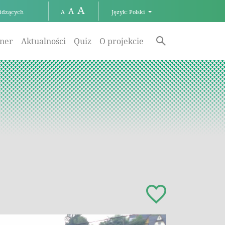
A
A
idzących
Język: Polski
A
aner
Aktualności
Quiz
O projekcie