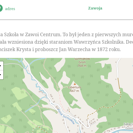
Zawoja
adres
ra Szkoła w Zawoi Centrum. To był jeden z pierwszych m
tała wzniesiona dzięki staraniom Wawrzyńca Szkolnika. Dec
nciszek Krysta i proboszcz Jan Warzecha w 1872 roku.
+
−