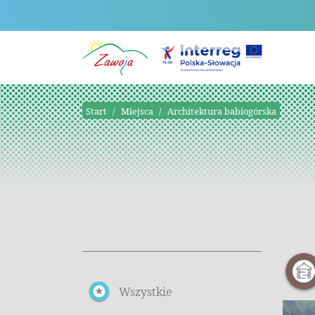
Start
Miejsca
Architektura babiogórska
Wszystkie