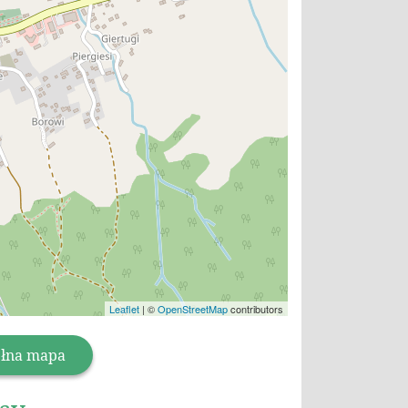
Leaflet
|
©
OpenStreetMap
contributors
łna mapa