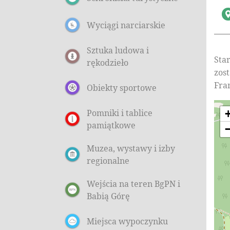
Wyciągi narciarskie
Sztuka ludowa i
Sta
rękodzieło
zos
Fra
Obiekty sportowe
Pomniki i tablice
pamiątkowe
Muzea, wystawy i izby
regionalne
Wejścia na teren BgPN i
Babią Górę
Miejsca wypoczynku