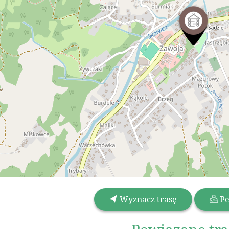
Wyznacz trasę
Pe