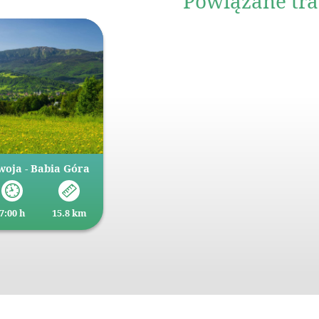
Powiązane tra
woja - Babia Góra
7:00 h
15.8 km